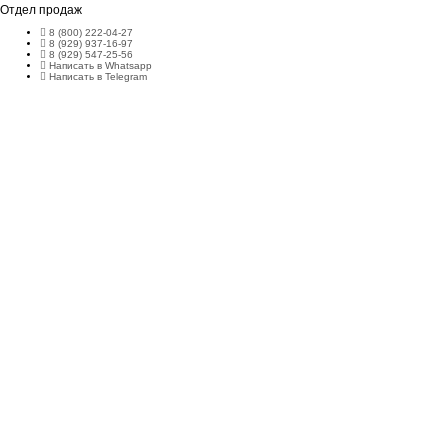
Отдел продаж
8 (800) 222-04-27
8 (929) 937-16-97
8 (929) 547-25-56
Написать в Whatsapp
Написать в Telegram