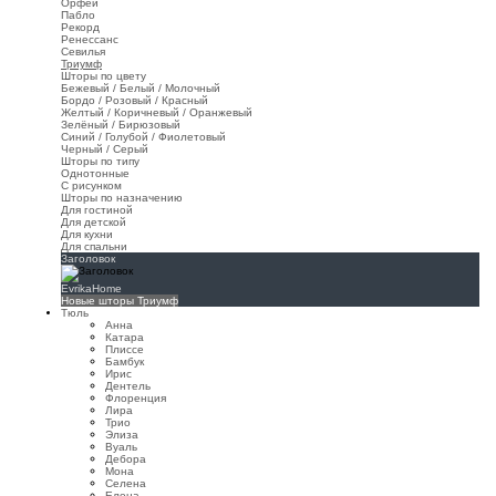
Орфей
Пабло
Рекорд
Ренессанс
Севилья
Триумф
Шторы по цвету
Бежевый / Белый / Молочный
Бордо / Розовый / Красный
Желтый / Коричневый / Оранжевый
Зелёный / Бирюзовый
Синий / Голубой / Фиолетовый
Черный / Серый
Шторы по типу
Однотонные
С рисунком
Шторы по назначению
Для гостиной
Для детской
Для кухни
Для спальни
Заголовок
EvrikaHome
Новые шторы Триумф
Тюль
Анна
Катара
Плиссе
Бамбук
Ирис
Дентель
Флоренция
Лира
Трио
Элиза
Вуаль
Дебора
Мона
Селена
Елена