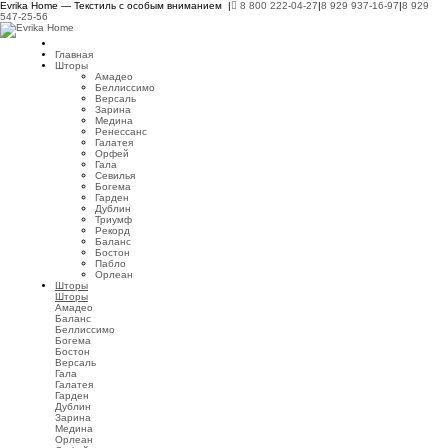
Evrika Home — Текстиль с особым вниманием |
8 800 222-04-27
|
8 929 937-16-97
|
8 929
547-25-56
Главная
Шторы
Амадео
Беллиссимо
Версаль
Зарина
Медина
Ренессанс
Галатея
Орфей
Гала
Севилья
Богема
Гарден
Дублин
Триумф
Рекорд
Баланс
Бостон
Пабло
Орлеан
Шторы
Шторы
Амадео
Баланс
Беллиссимо
Богема
Бостон
Версаль
Гала
Галатея
Гарден
Дублин
Зарина
Медина
Орлеан