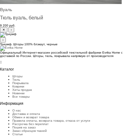
Вуаль
Тюль вуаль, белый
9 200 руб.
✕
‹
›
Триумф. Шторы 100% блэкаут, черные
Официальный Интернет-магазин российской текстильной фабрики Evrika Home c
доставкой по России. Шторы, тюль, покрывала напрямую от производителя
Каталог
Шторы
Тюль
Покрывала
Коврики
Хиты продаж
Новинки
Все товары
Информация
О нас
Доставка и оплата
Обмен и возврат товара
Правила оплаты, возврата товара, отказа от услуги
Рассрочка без переплат
Пошив на заказ
Заказ образцов тканей
Статьи