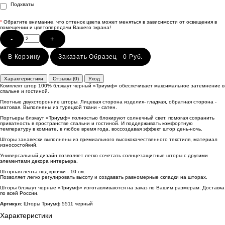
Подхваты
*
Обратите внимание, что оттенок цвета может меняться в зависимости от освещения в
помещении и цветопередачи Вашего экрана!
-
+
В Корзину
Заказать Образец - 0 Руб.
Характеристики
Отзывы (0)
Уход
Комплект штор 100% блэкаут черный «Триумф» обеспечивает максимальное затемнение в
спальне и гостиной.
Плотные двухсторонние шторы. Лицевая сторона изделия- гладкая, обратная сторона -
матовая. Выполнены из турецкой ткани - сатен.
Портьеры блэкаут «Триумф» полностью блокируют солнечный свет, помогая сохранить
приватность в пространстве спальни и гостиной. И поддерживать комфортную
температуру в комнате, в любое время года, воссоздавая эффект штор день-ночь.
Шторы занавески выполнены из премиального высококачественного текстиля, материал
износостойкий.
Универсальный дизайн позволяет легко сочетать солнцезащитные шторы с другими
элементами декора интерьера.
Шторная лента под крючки - 10 см.
Позволяет легко регулировать высоту и создавать равномерные складки на шторах.
Шторы блэкаут черные «Триумф» изготавливаются на заказ по Вашим размерам. Доставка
по всей России.
Артикул:
Шторы Триумф 5511 черный
Характеристики