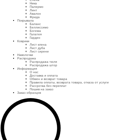
Ника
Палермо
Линт
Авалон
Фрида
Покрывала
Баланс
Беллиссимо
Богема
Галатея
Гарден
Коврики
Лист клена
Лист дуба
Лист сирени
Наволочки
Распродажа
Распродажа тюля
Распродажа штор
Информация
О нас
Доставка и оплата
Обмен и возврат товара
Правила оплаты, возврата товара, отказа от услуги
Рассрочка без переплат
Пошив на заказ
Заказ образцов