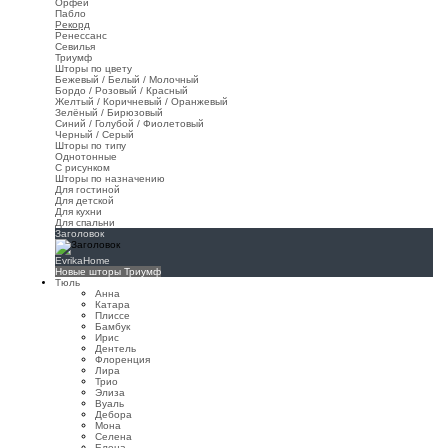
Орфей
Пабло
Рекорд
Ренессанс
Севилья
Триумф
Шторы по цвету
Бежевый / Белый / Молочный
Бордо / Розовый / Красный
Желтый / Коричневый / Оранжевый
Зелёный / Бирюзовый
Синий / Голубой / Фиолетовый
Черный / Серый
Шторы по типу
Однотонные
С рисунком
Шторы по назначению
Для гостиной
Для детской
Для кухни
Для спальни
Заголовок
EvrikaHome
Новые шторы Триумф
Тюль
Анна
Катара
Плиссе
Бамбук
Ирис
Дентель
Флоренция
Лира
Трио
Элиза
Вуаль
Дебора
Мона
Селена
Елена