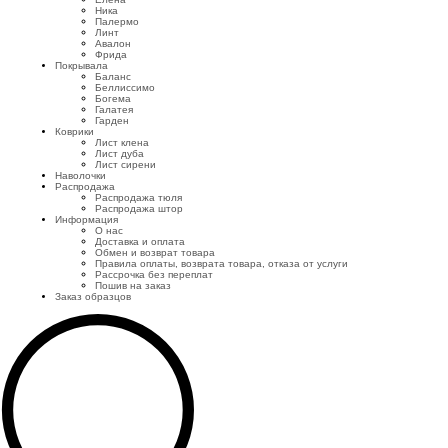
Ника
Палермо
Линт
Авалон
Фрида
Покрывала
Баланс
Беллиссимо
Богема
Галатея
Гарден
Коврики
Лист клена
Лист дуба
Лист сирени
Наволочки
Распродажа
Распродажа тюля
Распродажа штор
Информация
О нас
Доставка и оплата
Обмен и возврат товара
Правила оплаты, возврата товара, отказа от услуги
Рассрочка без переплат
Пошив на заказ
Заказ образцов