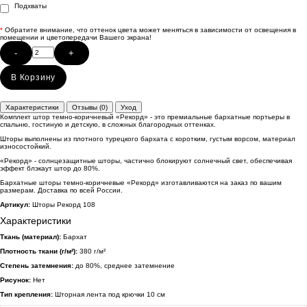
Подхваты
*
Обратите внимание, что оттенок цвета может меняться в зависимости от освещения в
помещении и цветопередачи Вашего экрана!
-
+
В Корзину
Характеристики
Отзывы (0)
Уход
Комплект штор темно-коричневый «Рекорд» - это премиальные бархатные портьеры в
спальню, гостиную и детскую, в сложных благородных оттенках.
Шторы выполнены из плотного турецкого бархата с коротким, густым ворсом, материал
износостойкий.
«Рекорд» - солнцезащитные шторы, частично блокируют солнечный свет, обеспечивая
эффект блэкаут штор до 80%.
Бархатные шторы темно-коричневые «Рекорд» изготавливаются на заказ по вашим
размерам. Доставка по всей России.
Артикул:
Шторы Рекорд 108
Характеристики
Ткань (материал):
Бархат
Плотность ткани (г/м²):
380 г/м²
Степень затемнения:
до 80%, среднее затемнение
Рисунок:
Нет
Тип крепления:
Шторная лента под крючки 10 см