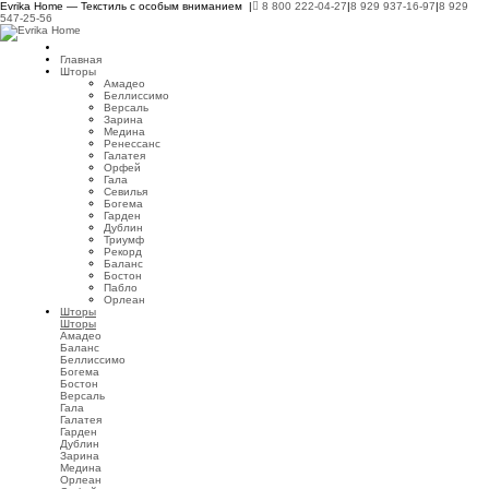
Evrika Home — Текстиль с особым вниманием |
8 800 222-04-27
|
8 929 937-16-97
|
8 929
547-25-56
Главная
Шторы
Амадео
Беллиссимо
Версаль
Зарина
Медина
Ренессанс
Галатея
Орфей
Гала
Севилья
Богема
Гарден
Дублин
Триумф
Рекорд
Баланс
Бостон
Пабло
Орлеан
Шторы
Шторы
Амадео
Баланс
Беллиссимо
Богема
Бостон
Версаль
Гала
Галатея
Гарден
Дублин
Зарина
Медина
Орлеан