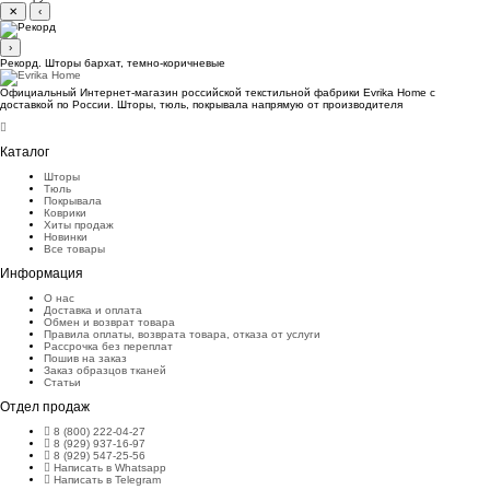
✕
‹
›
Рекорд. Шторы бархат, темно-коричневые
Официальный Интернет-магазин российской текстильной фабрики Evrika Home c
доставкой по России. Шторы, тюль, покрывала напрямую от производителя
Каталог
Шторы
Тюль
Покрывала
Коврики
Хиты продаж
Новинки
Все товары
Информация
О нас
Доставка и оплата
Обмен и возврат товара
Правила оплаты, возврата товара, отказа от услуги
Рассрочка без переплат
Пошив на заказ
Заказ образцов тканей
Статьи
Отдел продаж
8 (800) 222-04-27
8 (929) 937-16-97
8 (929) 547-25-56
Написать в Whatsapp
Написать в Telegram