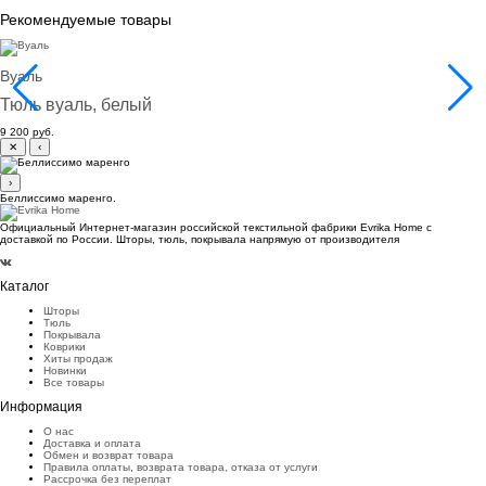
Рекомендуемые товары
Вуаль
Тюль вуаль, белый
9 200 руб.
✕
‹
›
Беллиссимо маренго.
Официальный Интернет-магазин российской текстильной фабрики Evrika Home c
доставкой по России. Шторы, тюль, покрывала напрямую от производителя
Каталог
Шторы
Тюль
Покрывала
Коврики
Хиты продаж
Новинки
Все товары
Информация
О нас
Доставка и оплата
Обмен и возврат товара
Правила оплаты, возврата товара, отказа от услуги
Рассрочка без переплат