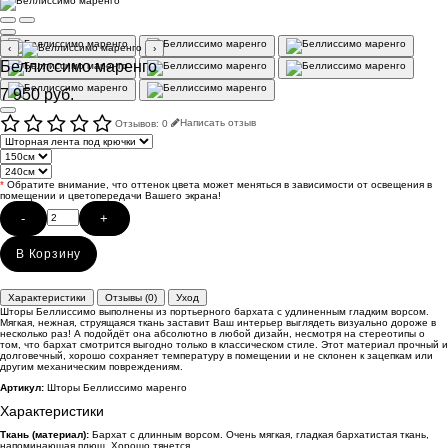
‹
›
Беллиссимо маренго
7 950 руб.
Отзывов: 0
Написать отзыв
*
Обратите внимание, что оттенок цвета может меняться в зависимости от освещения в
помещении и цветопередачи Вашего экрана!
-
+
В Корзину
Характеристики
Отзывы (0)
Уход
Шторы Беллиссимо выполнены из портьерного бархата с удлиненным гладким ворсом.
Мягкая, нежная, струящаяся ткань заставит Ваш интерьер выглядеть визуально дороже в
несколько раз! А подойдёт она абсолютно в любой дизайн, несмотря на стереотипы о
том, что бархат смотрится выгодно только в классическом стиле. Этот материал прочный и
долговечный, хорошо сохраняет температуру в помещении и не склонен к зацепкам или
другим механическим повреждениям.
Артикул:
Шторы Беллиссимо маренго
Характеристики
Ткань (материал):
Бархат с длинным ворсом. Очень мягкая, гладкая бархатистая ткань,
напоминающая плюш. Хорошо тянется