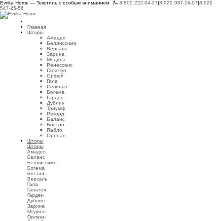
Evrika Home — Текстиль с особым вниманием |
8 800 222-04-27
|
8 929 937-16-97
|
8 929
547-25-56
Главная
Шторы
Амадео
Беллиссимо
Версаль
Зарина
Медина
Ренессанс
Галатея
Орфей
Гала
Севилья
Богема
Гарден
Дублин
Триумф
Рекорд
Баланс
Бостон
Пабло
Орлеан
Шторы
Шторы
Амадео
Баланс
Беллиссимо
Богема
Бостон
Версаль
Гала
Галатея
Гарден
Дублин
Зарина
Медина
Орлеан