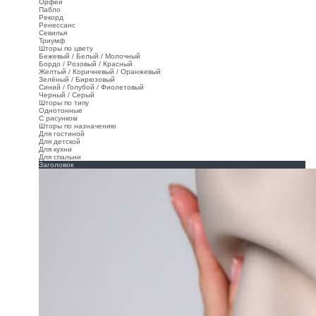
Орфей
Пабло
Рекорд
Ренессанс
Севилья
Триумф
Шторы по цвету
Бежевый / Белый / Молочный
Бордо / Розовый / Красный
Желтый / Коричневый / Оранжевый
Зелёный / Бирюзовый
Синий / Голубой / Фиолетовый
Черный / Серый
Шторы по типу
Однотонные
С рисунком
Шторы по назначению
Для гостиной
Для детской
Для кухни
Для спальни
Заголовок