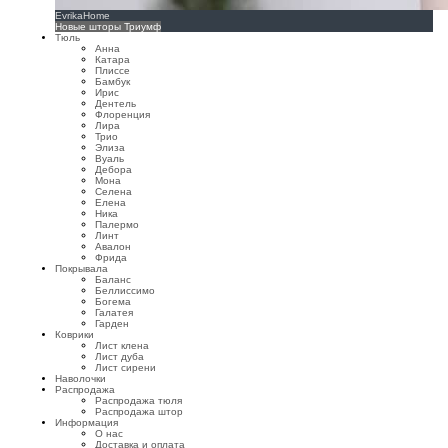
EvrikaHome
Новые шторы Триумф
Тюль
Анна
Катара
Плиссе
Бамбук
Ирис
Дентель
Флоренция
Лира
Трио
Элиза
Вуаль
Дебора
Мона
Селена
Елена
Ника
Палермо
Линт
Авалон
Фрида
Покрывала
Баланс
Беллиссимо
Богема
Галатея
Гарден
Коврики
Лист клена
Лист дуба
Лист сирени
Наволочки
Распродажа
Распродажа тюля
Распродажа штор
Информация
О нас
Доставка и оплата