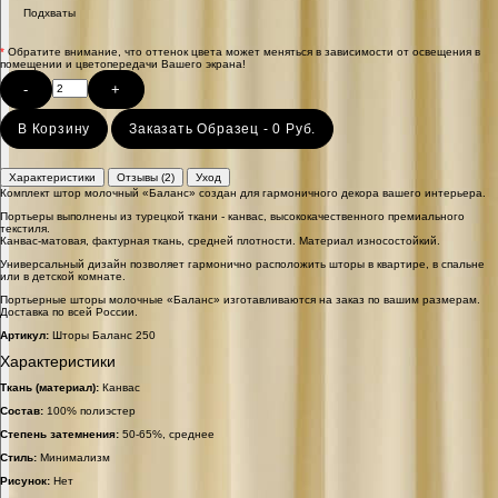
Подхваты
*
Обратите внимание, что оттенок цвета может меняться в зависимости от освещения в
помещении и цветопередачи Вашего экрана!
-
+
В Корзину
Заказать Образец - 0 Руб.
Характеристики
Отзывы (2)
Уход
Комплект штор молочный «Баланс» создан для гармоничного декора вашего интерьера.
Портьеры выполнены из турецкой ткани - канвас, высококачественного премиального
текстиля.
Канвас-матовая, фактурная ткань, средней плотности. Материал износостойкий.
Универсальный дизайн позволяет гармонично расположить шторы в квартире, в спальне
или в детской комнате.
Портьерные шторы молочные «Баланс» изготавливаются на заказ по вашим размерам.
Доставка по всей России.
Артикул:
Шторы Баланс 250
Характеристики
Ткань (материал):
Канвас
Состав:
100% полиэстер
Степень затемнения:
50-65%, среднее
Стиль:
Минимализм
Рисунок:
Нет