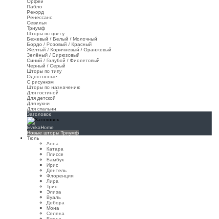
Орфей
Пабло
Рекорд
Ренессанс
Севилья
Триумф
Шторы по цвету
Бежевый / Белый / Молочный
Бордо / Розовый / Красный
Желтый / Коричневый / Оранжевый
Зелёный / Бирюзовый
Синий / Голубой / Фиолетовый
Черный / Серый
Шторы по типу
Однотонные
С рисунком
Шторы по назначению
Для гостиной
Для детской
Для кухни
Для спальни
Заголовок
EvrikaHome
Новые шторы Триумф
Тюль
Анна
Катара
Плиссе
Бамбук
Ирис
Дентель
Флоренция
Лира
Трио
Элиза
Вуаль
Дебора
Мона
Селена
Елена