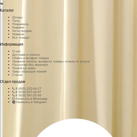
Каталог
Шторы
Тюль
Покрывала
Коврики
Хиты продаж
Новинки
Все товары
Информация
О нас
Доставка и оплата
Обмен и возврат товара
Правила оплаты, возврата товара, отказа от услуги
Рассрочка без переплат
Пошив на заказ
Заказ образцов тканей
Статьи
Отдел продаж
8 (800) 222-04-27
8 (929) 937-16-97
8 (929) 547-25-56
Написать в Whatsapp
Написать в Telegram