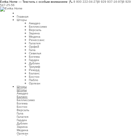
Evrika Home — Текстиль с особым вниманием |
8 800 222-04-27
|
8 929 937-16-97
|
8 929
547-25-56
Главная
Шторы
Амадео
Беллиссимо
Версаль
Зарина
Медина
Ренессанс
Галатея
Орфей
Гала
Севилья
Богема
Гарден
Дублин
Триумф
Рекорд
Баланс
Бостон
Пабло
Орлеан
Шторы
Шторы
Амадео
Баланс
Беллиссимо
Богема
Бостон
Версаль
Гала
Галатея
Гарден
Дублин
Зарина
Медина
Орлеан