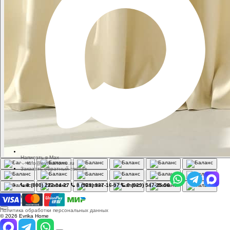
Написать в Max
info@evrikahome.ru
Заказать обратный звонок
8 (800) 222-04-27
8 (929) 937-16-97
8 (929) 547-25-56
Политика обработки персональных данных
© 2026 Evrika Home