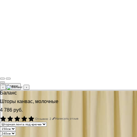
‹
›
Баланс
Шторы канвас, молочные
4 786 руб.
Отзывов: 2
Написать отзыв