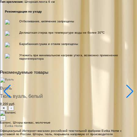
Тип крепления:
Шторная лента 6 см
Рекомендации по уходу
Отбеливание, кипячение запрещены
o
Деликатная стирка при температуре воды не более 30
C
Барабанная сушка и отжим запрещены
Утюжить при минимальном нагреве утюга, возможно применение
парогенератора
Рекомендуемые товары
Вуаль
Тюль вуаль, белый
9 200 руб.
✕
‹
›
Баланс. Шторы канвас, молочные
Официальный Интернет-магазин российской текстильной фабрики Evrika Home c
доставкой по России. Шторы, тюль, покрывала напрямую от производителя