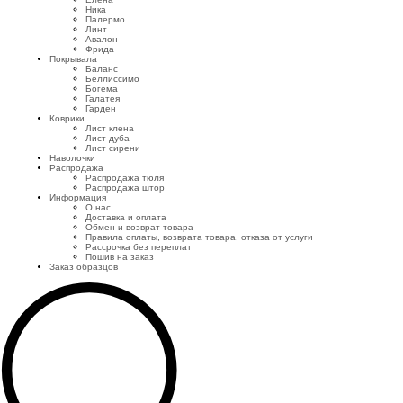
Ника
Палермо
Линт
Авалон
Фрида
Покрывала
Баланс
Беллиссимо
Богема
Галатея
Гарден
Коврики
Лист клена
Лист дуба
Лист сирени
Наволочки
Распродажа
Распродажа тюля
Распродажа штор
Информация
О нас
Доставка и оплата
Обмен и возврат товара
Правила оплаты, возврата товара, отказа от услуги
Рассрочка без переплат
Пошив на заказ
Заказ образцов