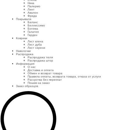
Ника
Палермо
Линт
Авалон
Фрида
Покрывала
Баланс
Беллиссимо
Богема
Галатея
Гарден
Коврики
Лист клена
Лист дуба
Лист сирени
Наволочки
Распродажа
Распродажа тюля
Распродажа штор
Информация
О нас
Доставка и оплата
Обмен и возврат товара
Правила оплаты, возврата товара, отказа от услуги
Рассрочка без переплат
Пошив на заказ
Заказ образцов