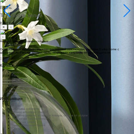
Вуаль
Тюль вуаль, белый
9 200 руб.
✕
‹
›
Амадео. Шторы блэкаут, голубые
Официальный Интернет-магазин российской текстильной фабрики Evrika Home c
доставкой по России. Шторы, тюль, покрывала напрямую от производителя
Каталог
Шторы
Тюль
Покрывала
Коврики
Хиты продаж
Новинки
Все товары
Информация
О нас
Доставка и оплата
Обмен и возврат товара
Правила оплаты, возврата товара, отказа от услуги
Рассрочка без переплат
Пошив на заказ
Заказ образцов тканей
Статьи