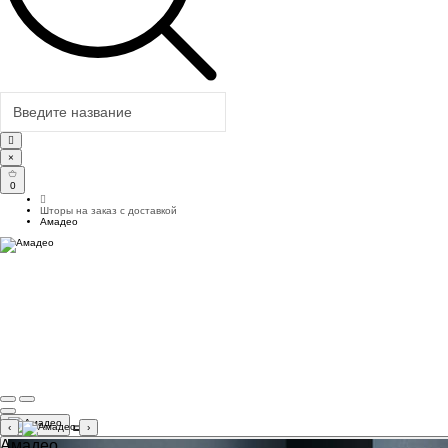
×
0
Шторы на заказ с доставкой
Амадео
‹
›
Амадео