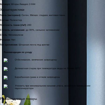
Артикул:
Шторы Амадео 2-044
Характеристики
Ткань (материал):
Сатен. Мягкая, гладкая, матовая ткань
Состав:
Полиэстер
Плотность ткани (г/м²):
280
Степень затемнения:
до 90%, сильное затемнение
Стиль:
Минимализм
Рисунок:
Нет
Тип крепления:
Шторная лента под крючки
Рекомендации по уходу
Отбеливание, кипячение запрещены
o
Деликатная стирка при температуре воды не более 30
C
Барабанная сушка и отжим запрещены
Утюжить при минимальном нагреве утюга, возможно применение
парогенератора
Рекомендуемые товары