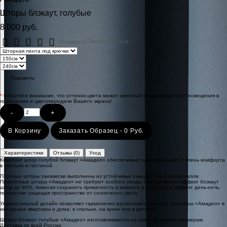
Шторы блэкаут, голубые
8 000 руб.
Отзывов: 0
Написать отзыв
Подхваты
*
Обратите внимание, что оттенок цвета может меняться в зависимости от освещения в
помещении и цветопередачи Вашего экрана!
-
+
В Корзину
Заказать Образец - 0 Руб.
Характеристики
Отзывы (0)
Уход
Комплект штор голубой блэкаут «Амадео» обеспечивает максимальную степень комфорта
в спальне и гостиной.
Плотные шторы занавески выполнены из устойчивых к выцветанию материалов.
Практичные шторы «Амадео» не требуют особого ухода, обеспечивают эффект блэкаут
штор до 90%, помогая сохранить приватность в комнате и воссоздать эффект день-ночь,
полностью защищая пространство от солнечного света.
Универсальный дизайн позволяет гармонично расположить блэкаут портьеры «Амадео» в
интерьере квартиры и дома: в спальне, на кухне или в детской .
Шторы блэкаут голубые «Амадео» изготавливаются на заказ по вашим размерам.
Доставка по всей России.