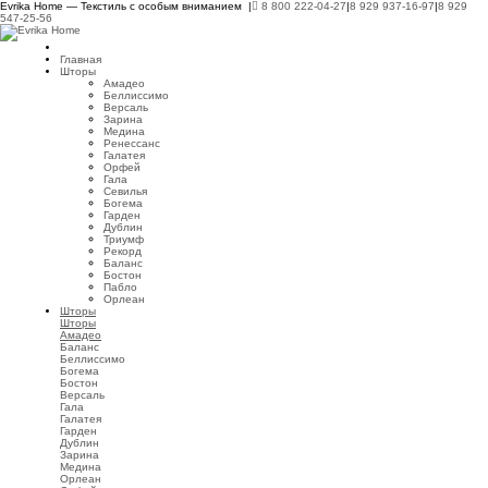
Evrika Home — Текстиль с особым вниманием |
8 800 222-04-27
|
8 929 937-16-97
|
8 929
547-25-56
Главная
Шторы
Амадео
Беллиссимо
Версаль
Зарина
Медина
Ренессанс
Галатея
Орфей
Гала
Севилья
Богема
Гарден
Дублин
Триумф
Рекорд
Баланс
Бостон
Пабло
Орлеан
Шторы
Шторы
Амадео
Баланс
Беллиссимо
Богема
Бостон
Версаль
Гала
Галатея
Гарден
Дублин
Зарина
Медина
Орлеан