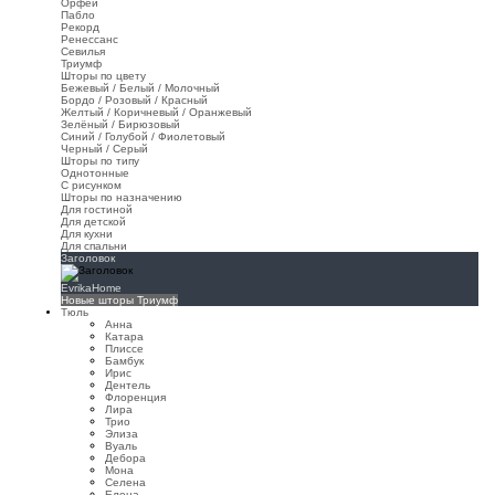
Орфей
Пабло
Рекорд
Ренессанс
Севилья
Триумф
Шторы по цвету
Бежевый / Белый / Молочный
Бордо / Розовый / Красный
Желтый / Коричневый / Оранжевый
Зелёный / Бирюзовый
Синий / Голубой / Фиолетовый
Черный / Серый
Шторы по типу
Однотонные
С рисунком
Шторы по назначению
Для гостиной
Для детской
Для кухни
Для спальни
Заголовок
EvrikaHome
Новые шторы Триумф
Тюль
Анна
Катара
Плиссе
Бамбук
Ирис
Дентель
Флоренция
Лира
Трио
Элиза
Вуаль
Дебора
Мона
Селена
Елена