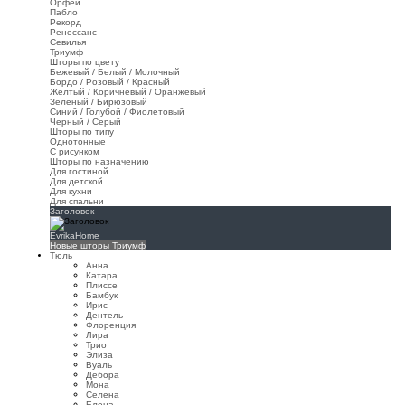
Орфей
Пабло
Рекорд
Ренессанс
Севилья
Триумф
Шторы по цвету
Бежевый / Белый / Молочный
Бордо / Розовый / Красный
Желтый / Коричневый / Оранжевый
Зелёный / Бирюзовый
Синий / Голубой / Фиолетовый
Черный / Серый
Шторы по типу
Однотонные
С рисунком
Шторы по назначению
Для гостиной
Для детской
Для кухни
Для спальни
Заголовок
EvrikaHome
Новые шторы Триумф
Тюль
Анна
Катара
Плиссе
Бамбук
Ирис
Дентель
Флоренция
Лира
Трио
Элиза
Вуаль
Дебора
Мона
Селена
Елена