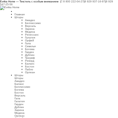
Evrika Home — Текстиль с особым вниманием |
8 800 222-04-27
|
8 929 937-16-97
|
8 929
547-25-56
Главная
Шторы
Амадео
Беллиссимо
Версаль
Зарина
Медина
Ренессанс
Галатея
Орфей
Гала
Севилья
Богема
Гарден
Дублин
Триумф
Рекорд
Баланс
Бостон
Пабло
Орлеан
Шторы
Шторы
Амадео
Баланс
Беллиссимо
Богема
Бостон
Версаль
Гала
Галатея
Гарден
Дублин
Зарина
Медина
Орлеан