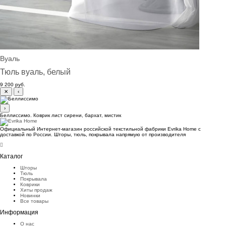
Вуаль
Тюль вуаль, белый
9 200 руб.
✕
‹
›
Беллиссимо. Коврик лист сирени, бархат, мистик
Официальный Интернет-магазин российской текстильной фабрики Evrika Home c
доставкой по России. Шторы, тюль, покрывала напрямую от производителя
Каталог
Шторы
Тюль
Покрывала
Коврики
Хиты продаж
Новинки
Все товары
Информация
О нас