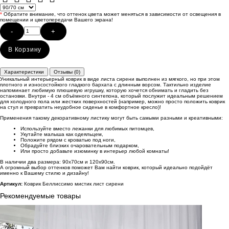
*
Обратите внимание, что оттенок цвета может меняться в зависимости от освещения в
помещении и цветопередачи Вашего экрана!
-
+
В Корзину
Характеристики
Отзывы (0)
Уникальный интерьерный коврик в виде листа сирени выполнен из мягкого, но при этом
плотного и износостойкого гладкого бархата с длинным ворсом. Тактильно изделие
напоминает любимую плюшевую игрушку, которую хочется обнимать и гладить без
остановки. Внутри - 4 см объёмного синтепона, который послужит идеальным решением
для холодного пола или жестких поверхностей (например, можно просто положить коврик
на стул и превратить неудобное сиденье в комфортное кресло)!
Применения такому декоративному листику могут быть самыми разными и креативными:
Используйте вместо лежанки для любимых питомцев,
Укутайте малыша как одеяльцем,
Положите рядом с кроватью под ноги,
Обрадуйте близких очаровательным подарком,
Или просто добавьте изюминку в интерьер любой комнаты!
В наличии два размера: 90х70см и 120х90см.
А огромный выбор оттенков поможет Вам найти коврик, который идеально подойдёт
именно к Вашему стилю и дизайну!
Артикул:
Коврик Беллиссимо мистик лист сирени
Рекомендуемые товары