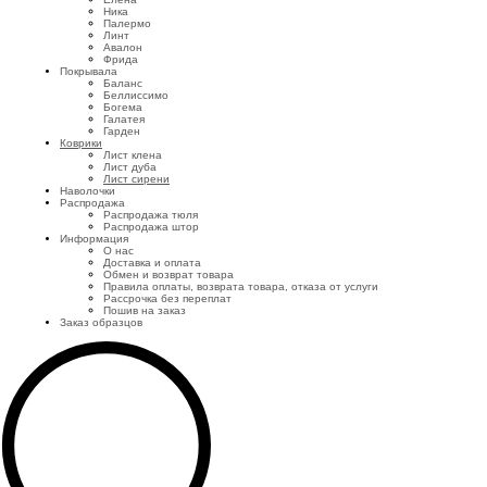
Ника
Палермо
Линт
Авалон
Фрида
Покрывала
Баланс
Беллиссимо
Богема
Галатея
Гарден
Коврики
Лист клена
Лист дуба
Лист сирени
Наволочки
Распродажа
Распродажа тюля
Распродажа штор
Информация
О нас
Доставка и оплата
Обмен и возврат товара
Правила оплаты, возврата товара, отказа от услуги
Рассрочка без переплат
Пошив на заказ
Заказ образцов