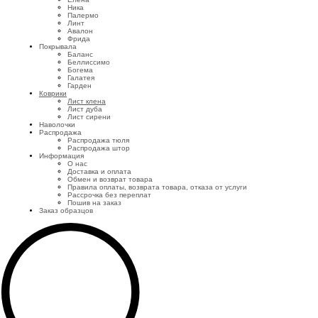
Ника
Палермо
Линт
Авалон
Фрида
Покрывала
Баланс
Беллиссимо
Богема
Галатея
Гарден
Коврики
Лист клена
Лист дуба
Лист сирени
Наволочки
Распродажа
Распродажа тюля
Распродажа штор
Информация
О нас
Доставка и оплата
Обмен и возврат товара
Правила оплаты, возврата товара, отказа от услуги
Рассрочка без переплат
Пошив на заказ
Заказ образцов