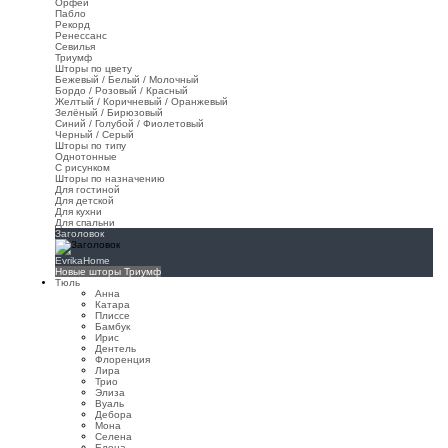
Орфей
Пабло
Рекорд
Ренессанс
Севилья
Триумф
Шторы по цвету
Бежевый / Белый / Молочный
Бордо / Розовый / Красный
Желтый / Коричневый / Оранжевый
Зелёный / Бирюзовый
Синий / Голубой / Фиолетовый
Черный / Серый
Шторы по типу
Однотонные
С рисунком
Шторы по назначению
Для гостиной
Для детской
Для кухни
Для спальни
Заголовок
EvrikaHome
Новые шторы Триумф
Тюль
Анна
Катара
Плиссе
Бамбук
Ирис
Дентель
Флоренция
Лира
Трио
Элиза
Вуаль
Дебора
Мона
Селена
Елена