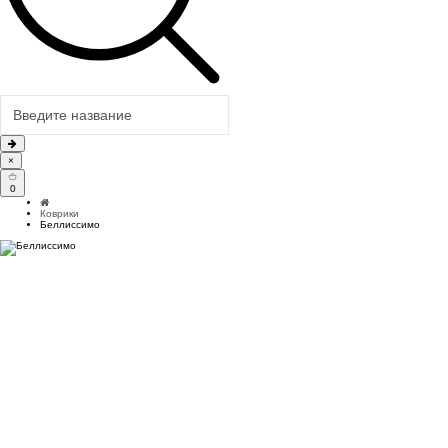
×
0
Коврики
Беллиссимо