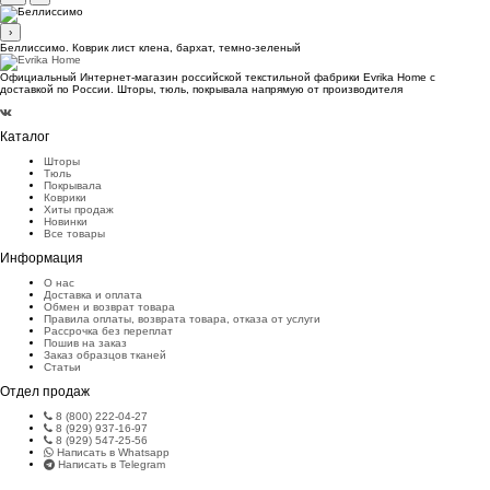
›
Беллиссимо. Коврик лист клена, бархат, темно-зеленый
Официальный Интернет-магазин российской текстильной фабрики Evrika Home c
доставкой по России. Шторы, тюль, покрывала напрямую от производителя
Каталог
Шторы
Тюль
Покрывала
Коврики
Хиты продаж
Новинки
Все товары
Информация
О нас
Доставка и оплата
Обмен и возврат товара
Правила оплаты, возврата товара, отказа от услуги
Рассрочка без переплат
Пошив на заказ
Заказ образцов тканей
Статьи
Отдел продаж
8 (800) 222-04-27
8 (929) 937-16-97
8 (929) 547-25-56
Написать в Whatsapp
Написать в Telegram