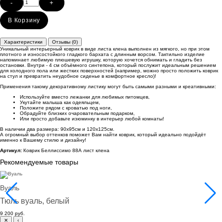
-
+
В Корзину
Характеристики
Отзывы (0)
Уникальный интерьерный коврик в виде листа клена выполнен из мягкого, но при этом
плотного и износостойкого гладкого бархата с длинным ворсом. Тактильно изделие
напоминает любимую плюшевую игрушку, которую хочется обнимать и гладить без
остановки. Внутри - 4 см объёмного синтепона, который послужит идеальным решением
для холодного пола или жестких поверхностей (например, можно просто положить коврик
на стул и превратить неудобное сиденье в комфортное кресло)!
Применения такому декоративному листику могут быть самыми разными и креативными:
Используйте вместо лежанки для любимых питомцев,
Укутайте малыша как одеяльцем,
Положите рядом с кроватью под ноги,
Обрадуйте близких очаровательным подарком,
Или просто добавьте изюминку в интерьер любой комнаты!
В наличии два размера: 90х95см и 120х125см.
А огромный выбор оттенков поможет Вам найти коврик, который идеально подойдёт
именно к Вашему стилю и дизайну!
Артикул:
Коврик Беллиссимо 88А лист клена
Рекомендуемые товары
Вуаль
Тюль вуаль, белый
9 200 руб.
✕
‹