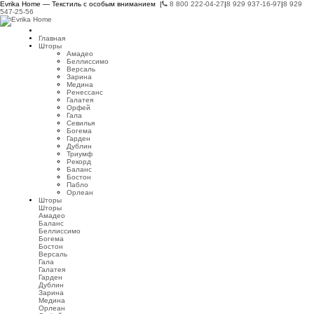
Evrika Home — Текстиль с особым вниманием |
8 800 222-04-27
|
8 929 937-16-97
|
8 929
547-25-56
Главная
Шторы
Амадео
Беллиссимо
Версаль
Зарина
Медина
Ренессанс
Галатея
Орфей
Гала
Севилья
Богема
Гарден
Дублин
Триумф
Рекорд
Баланс
Бостон
Пабло
Орлеан
Шторы
Шторы
Амадео
Баланс
Беллиссимо
Богема
Бостон
Версаль
Гала
Галатея
Гарден
Дублин
Зарина
Медина
Орлеан