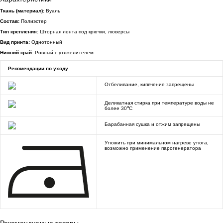
Ткань (материал):
Вуаль
Состав:
Полиэстер
Тип крепления:
Шторная лента под крючки, люверсы
Вид принта:
Однотонный
Нижний край:
Ровный с утяжелителем
Рекомендации по уходу
Отбеливание, кипячение запрещены
Деликатная стирка при температуре воды не
o
более 30
C
Барабанная сушка и отжим запрещены
Утюжить при минимальном нагреве утюга,
возможно применение парогенератора
Рекомендуемые товары