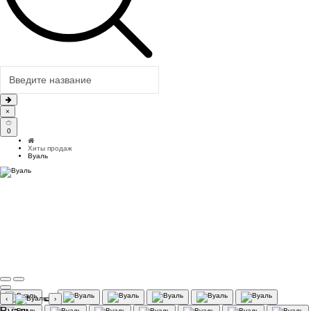
×
0
Хиты продаж
Вуаль
‹
›