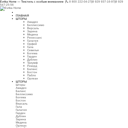
Evrika Home — Текстиль с особым вниманием |
8 800 222-04-27
|
8 929 937-16-97
|
8 929
547-25-56
ГЛАВНАЯ
ШТОРЫ
Амадео
Беллиссимо
Версаль
Зарина
Медина
Ренессанс
Галатея
Орфей
Гала
Севилья
Богема
Гарден
Дублин
Триумф
Рекорд
Баланс
Бостон
Пабло
Орлеан
ШТОРЫ
Шторы
Амадео
Баланс
Беллиссимо
Богема
Бостон
Версаль
Гала
Галатея
Гарден
Дублин
Зарина
Медина
Орлеан