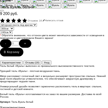
Вуаль
Тюль вуаль, белый
9 200 руб.
Отзывов: 16
Написать отзыв
*
Обратите внимание, что оттенок цвета может меняться в зависимости от освещения в
помещении и цветопередачи Вашего экрана!
-
+
В Корзину
Характеристики
Отзывы (16)
Уход
Тюль белый «Вуаль» выполнен из премиального высококачественного текстиля.
Турецкий тюль «Вуаль» - плотная воздушная ткань.
Мягко рассеивает солнечный свет и визуально расширяет пространство спальни. Нижний
край тюля обработан утяжелителем, что обеспечивает аккуратную драпировку и
предотвращает подъем ткани.
Универсальный дизайн позволяет гармонично расположить тюль в квартире: спальне,
гостиной и детской комнате.
Белый тюль «Вуаль» изготавливается на заказ по вашим размерам. Доставка по всей
России.
Артикул:
Тюль Вуаль белый
Характеристики