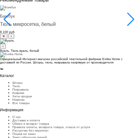
Бамбук
Тюль микросетка, белый
9 100 руб.
✕
‹
›
Вуаль. Тюль вуаль, белый
Официальный Интернет-магазин российской текстильной фабрики Evrika Home c
доставкой по России. Шторы, тюль, покрывала напрямую от производителя
Каталог
Шторы
Тюль
Покрывала
Коврики
Хиты продаж
Новинки
Все товары
Информация
О нас
Доставка и оплата
Обмен и возврат товара
Правила оплаты, возврата товара, отказа от услуги
Рассрочка без переплат
Пошив на заказ
Заказ образцов тканей