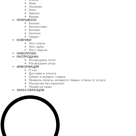
Ника
Палермо
Линт
Авалон
Фрида
ПОКРЫВАЛА
Баланс
Беллиссимо
Богема
Галатея
Гарден
КОВРИКИ
Лист клена
Лист дуба
Лист сирени
НАВОЛОЧКИ
РАСПРОДАЖА
Распродажа тюля
Распродажа штор
ИНФОРМАЦИЯ
О нас
Доставка и оплата
Обмен и возврат товара
Правила оплаты, возврата товара, отказа от услуги
Рассрочка без переплат
Пошив на заказ
ЗАКАЗ ОБРАЗЦОВ