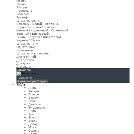
Орфей
Пабло
Рекорд
Ренессанс
Севилья
Триумф
Шторы по цвету
Бежевый / Белый / Молочный
Бордо / Розовый / Красный
Желтый / Коричневый / Оранжевый
Зелёный / Бирюзовый
Синий / Голубой / Фиолетовый
Черный / Серый
Шторы по типу
Однотонные
С рисунком
Шторы по назначению
Для гостиной
Для детской
Для кухни
Для спальни
Заголовок
EvrikaHome
Новые шторы Триумф
ТЮЛЬ
Анна
Катара
Плиссе
Бамбук
Ирис
Дентель
Флоренция
Лира
Трио
Элиза
Вуаль
Дебора
Мона
Селена
Елена