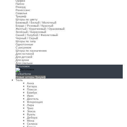
Орфей
Пабло
Рекорд
Ренессанс
Севилья
Триумф
Шторы по цвету
Бежевый / Белый / Молочный
Бордо / Розовый / Красный
Желтый / Коричневый / Оранжевый
Зелёный / Бирюзовый
Синий / Голубой / Фиолетовый
Черный / Серый
Шторы по типу
Однотонные
С рисунком
Шторы по назначению
Для гостиной
Для детской
Для кухни
Для спальни
Заголовок
EvrikaHome
Новые шторы Триумф
Тюль
Анна
Катара
Плиссе
Бамбук
Ирис
Дентель
Флоренция
Лира
Трио
Элиза
Вуаль
Дебора
Мона
Селена
Елена