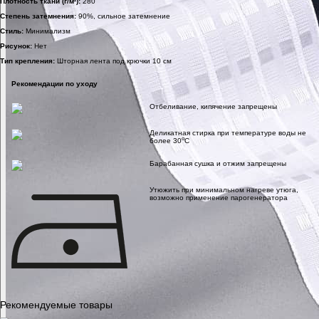
Плотность ткани (г/м²):
280
Степень затемнения:
90%, сильное затемнение
Стиль:
Минимализм
Рисунок:
Нет
Тип крепления:
Шторная лента под крючки 10 см
Рекомендации по уходу
Отбеливание, кипячение запрещены
Деликатная стирка при температуре воды не
o
более 30
C
Барабанная сушка и отжим запрещены
Утюжить при минимальном нагреве утюга,
возможно применение парогенератора
Рекомендуемые товары