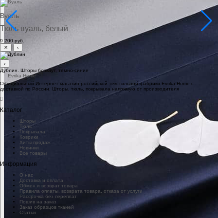
Вуаль
Тюль вуаль, белый
9 200 руб.
✕
‹
›
Дублин. Шторы блэкаут, темно-синие
Официальный Интернет-магазин российской текстильной фабрики Evrika Home c
доставкой по России. Шторы, тюль, покрывала напрямую от производителя
Каталог
Шторы
Тюль
Покрывала
Коврики
Хиты продаж
Новинки
Все товары
Информация
О нас
Доставка и оплата
Обмен и возврат товара
Правила оплаты, возврата товара, отказа от услуги
Рассрочка без переплат
Пошив на заказ
Заказ образцов тканей
Статьи