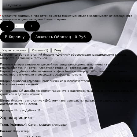
Подхваты
*
Обратите внимание, что оттенок цвета может меняться в зависимости от освещения в
помещении и цветопередачи Вашего экрана!
-
+
В Корзину
Заказать Образец - 0 Руб.
Характеристики
Отзывы (1)
Уход
Комплект штор темно-синий блэкаут «Дублин» обеспечивает максимальную степень
комфорта в спальне и гостиной.
Плотные шторы занавески двуслойные: лицевая сторона выполнена из гладкой
струящейся ткани - сатен. Обратная сторона - светозащитная.
Портьеры «Дублин» обеспечивают эффект блэкаут штор до 90%, помогая сохранить
приватность в комнате и воссоздать эффект день-ночь.
Шторы занавески «Дублин» выполнены из высококачественного премиального текстиля.
Материал износостойкий.
Универсальный дизайн позволяет гармонично расположить шторы в интерьере дома, на
кухне или в детской комнате .
Шторы блэкаут темно-синие «Дублин» изготавливаются на заказ по вашим размерам.
Доставка по всей России.
Артикул:
Шторы Дублин 11
Характеристики
Ткань (материал):
Сатен, гладкая, глянцевая
Состав:
Полиэстер