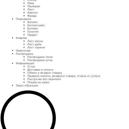
Ника
Палермо
Линт
Авалон
Фрида
Покрывала
Баланс
Беллиссимо
Богема
Галатея
Гарден
Коврики
Лист клена
Лист дуба
Лист сирени
Наволочки
Распродажа
Распродажа тюля
Распродажа штор
Информация
О нас
Доставка и оплата
Обмен и возврат товара
Правила оплаты, возврата товара, отказа от услуги
Рассрочка без переплат
Пошив на заказ
Заказ образцов