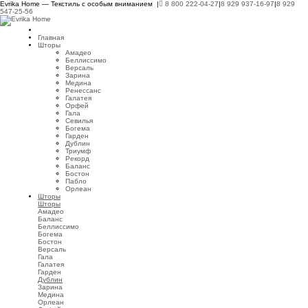
Evrika Home — Текстиль с особым вниманием |
8 800 222-04-27
|
8 929 937-16-97
|
8 929
547-25-56
Главная
Шторы
Амадео
Беллиссимо
Версаль
Зарина
Медина
Ренессанс
Галатея
Орфей
Гала
Севилья
Богема
Гарден
Дублин
Триумф
Рекорд
Баланс
Бостон
Пабло
Орлеан
Шторы
Шторы
Амадео
Баланс
Беллиссимо
Богема
Бостон
Версаль
Гала
Галатея
Гарден
Дублин
Зарина
Медина
Орлеан