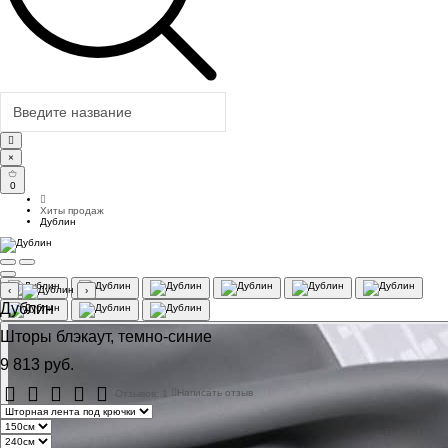
×
0
Хиты продаж
Дублин
‹
›
Дублин
Шторы блэкаут, темно-синие
9 813 руб.
Отзывов: 1
Написать отзыв