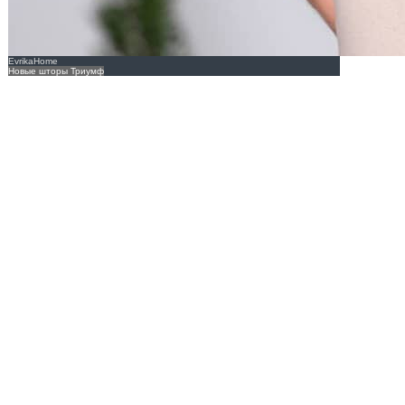
EvrikaHome
Новые шторы Триумф