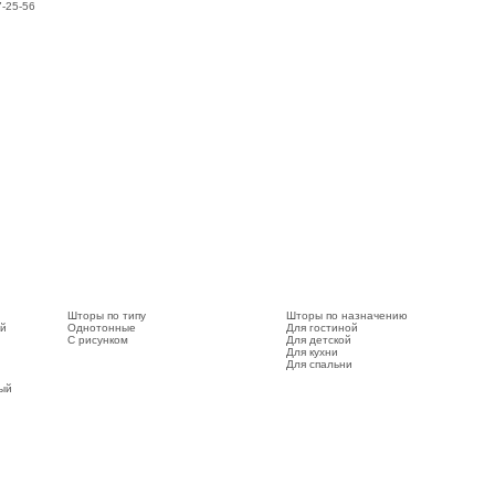
7-25-56
Шторы по типу
Шторы по назначению
ый
Однотонные
Для гостиной
С рисунком
Для детской
Для кухни
Для спальни
вый