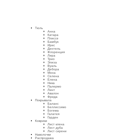
Тюль
Анна
Катара
Плиссе
Бамбук
Ирис
Дентель
Флоренция
Лира
Трио
Элиза
Вуаль
Дебора
Мона
Селена
Елена
Ника
Палермо
Линт
Авалон
Фрида
Покрывала
Баланс
Беллиссимо
Богема
Галатея
Гарден
Коврики
Лист клена
Лист дуба
Лист сирени
Наволочки
Распродажа