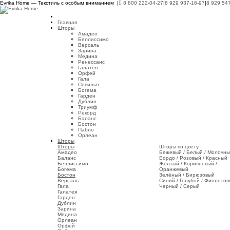
Evrika Home — Текстиль с особым вниманием |
8 800 222-04-27
|
8 929 937-16-97
|
8 929 54
Главная
Шторы
Амадео
Беллиссимо
Версаль
Зарина
Медина
Ренессанс
Галатея
Орфей
Гала
Севилья
Богема
Гарден
Дублин
Триумф
Рекорд
Баланс
Бостон
Пабло
Орлеан
Шторы
Шторы
Шторы по цвету
Амадео
Бежевый / Белый / Молочн
Баланс
Бордо / Розовый / Красный
Беллиссимо
Желтый / Коричневый /
Богема
Оранжевый
Бостон
Зелёный / Бирюзовый
Версаль
Синий / Голубой / Фиолето
Гала
Черный / Серый
Галатея
Гарден
Дублин
Зарина
Медина
Орлеан
Орфей