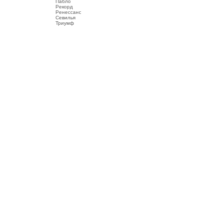
Пабло
Рекорд
Ренессанс
Севилья
Триумф