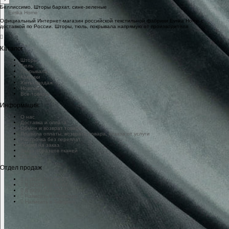
Беллиссимо. Шторы бархат, сине-зеленые
Официальный Интернет-магазин российской текстильной фабрики Evrika Home c
доставкой по России. Шторы, тюль, покрывала напрямую от производителя
Каталог
Шторы
Тюль
Покрывала
Коврики
Хиты продаж
Новинки
Все товары
Информация
О нас
Доставка и оплата
Обмен и возврат товара
Правила оплаты, возврата товара, отказа от услуги
Рассрочка без переплат
Пошив на заказ
Заказ образцов тканей
Статьи
Отдел продаж
8 (800) 222-04-27
8 (929) 937-16-97
8 (929) 547-25-56
Написать в Whatsapp
Написать в Telegram