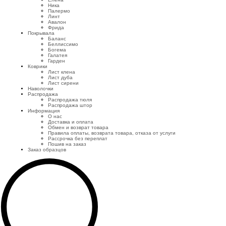
Ника
Палермо
Линт
Авалон
Фрида
Покрывала
Баланс
Беллиссимо
Богема
Галатея
Гарден
Коврики
Лист клена
Лист дуба
Лист сирени
Наволочки
Распродажа
Распродажа тюля
Распродажа штор
Информация
О нас
Доставка и оплата
Обмен и возврат товара
Правила оплаты, возврата товара, отказа от услуги
Рассрочка без переплат
Пошив на заказ
Заказ образцов