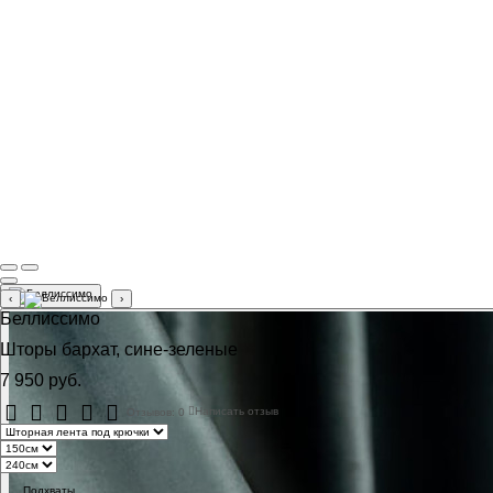
‹
›
Беллиссимо
Шторы бархат, сине-зеленые
7 950 руб.
Отзывов: 0
Написать отзыв
Подхваты