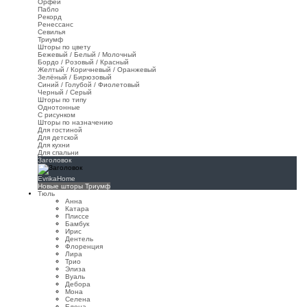
Орфей
Пабло
Рекорд
Ренессанс
Севилья
Триумф
Шторы по цвету
Бежевый / Белый / Молочный
Бордо / Розовый / Красный
Желтый / Коричневый / Оранжевый
Зелёный / Бирюзовый
Синий / Голубой / Фиолетовый
Черный / Серый
Шторы по типу
Однотонные
С рисунком
Шторы по назначению
Для гостиной
Для детской
Для кухни
Для спальни
Заголовок
EvrikaHome
Новые шторы Триумф
Тюль
Анна
Катара
Плиссе
Бамбук
Ирис
Дентель
Флоренция
Лира
Трио
Элиза
Вуаль
Дебора
Мона
Селена
Елена