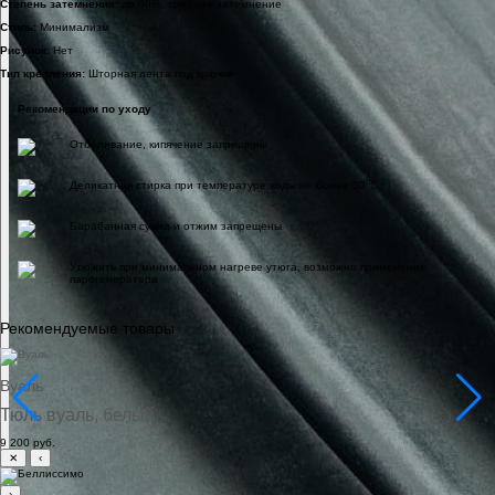
Степень затемнения:
до 80%, среднее затемнение
Стиль:
Минимализм
Рисунок:
Нет
Тип крепления:
Шторная лента под крючки
Рекомендации по уходу
Отбеливание, кипячение запрещены
o
Деликатная стирка при температуре воды не более 30
C
Барабанная сушка и отжим запрещены
Утюжить при минимальном нагреве утюга, возможно применение
парогенератора
Рекомендуемые товары
Вуаль
Тюль вуаль, белый
9 200 руб.
✕
‹
›