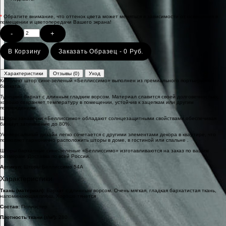
*
Обратите внимание, что оттенок цвета может меняться в зависимости от освещения в
помещении и цветопередачи Вашего экрана!
-
+
В Корзину
Заказать Образец - 0 Руб.
Характеристики
Отзывы (0)
Уход
Комплект штор сине-зеленый «Беллиссимо» выполнен из премиального портьерного
бархата.
Турецкий бархат с длинным гладким ворсом. Материал славится своей долговечностью,
хорошо сохраняет температуру в помещении, устойчив к зацепкам или другим
повреждениям.
Шторы занавески «Беллиссимо» обладают солнцезащитными свойствами,обеспечивая
блэкаут затемнение до 80%.
Универсальный дизайн легко сочетается с другими элементами декора в квартире, что
позволяет гармонично расположить шторы в доме, в гостиной или спальне .
Шторы бархатные сине-зеленые «Беллиссимо» изготавливаются на заказ по вашим
размерам. Доставка по всей России.
Артикул:
Шторы Беллиссимо 54А
Характеристики
Ткань (материал):
Бархат с длинным ворсом. Очень мягкая, гладкая бархатистая ткань,
напоминающая плюш. Хорошо тянется
Состав:
Полиэстер
Плотность ткани (г/м²):
280