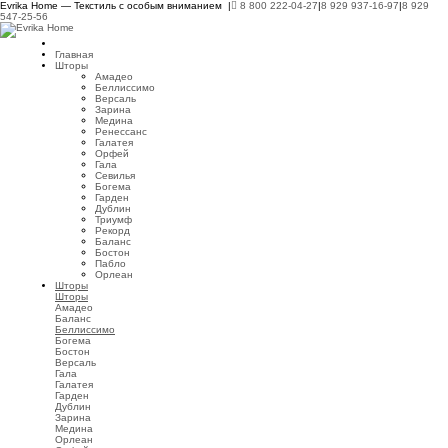
Evrika Home — Текстиль с особым вниманием |
8 800 222-04-27
|
8 929 937-16-97
|
8 929
547-25-56
Главная
Шторы
Амадео
Беллиссимо
Версаль
Зарина
Медина
Ренессанс
Галатея
Орфей
Гала
Севилья
Богема
Гарден
Дублин
Триумф
Рекорд
Баланс
Бостон
Пабло
Орлеан
Шторы
Шторы
Амадео
Баланс
Беллиссимо
Богема
Бостон
Версаль
Гала
Галатея
Гарден
Дублин
Зарина
Медина
Орлеан