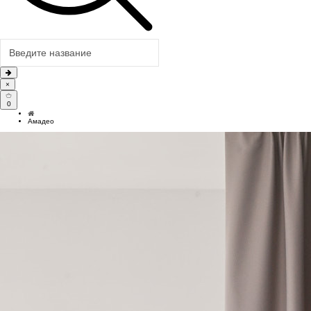
×
0
Амадео