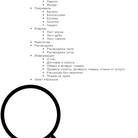
Авалон
Фрида
Покрывала
Баланс
Беллиссимо
Богема
Галатея
Гарден
Коврики
Лист клена
Лист дуба
Лист сирени
Наволочки
Распродажа
Распродажа тюля
Распродажа штор
Информация
О нас
Доставка и оплата
Обмен и возврат товара
Правила оплаты, возврата товара, отказа от услуги
Рассрочка без переплат
Пошив на заказ
Заказ образцов