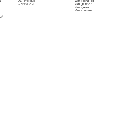
ый
Однотонные
Для гостиной
С рисунком
Для детской
Для кухни
Для спальни
вый