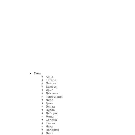
Тюль
Анна
Катара
Плиссе
Бамбук
Ирис
Дентель
Флоренция
Лира
Трио
Элиза
Вуаль
Дебора
Мона
Селена
Елена
Ника
Палермо
Линт