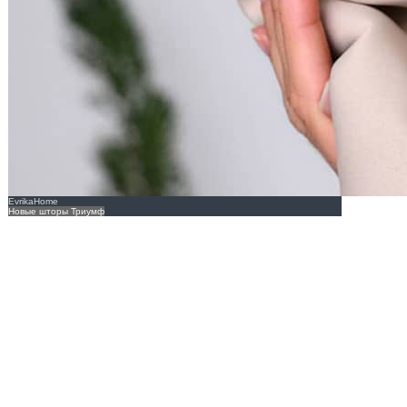
EvrikaHome
Новые шторы Триумф