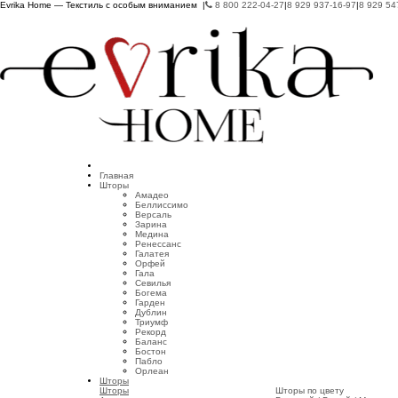
Evrika Home — Текстиль с особым вниманием |
8 800 222-04-27
|
8 929 937-16-97
|
8 929 54
Главная
Шторы
Амадео
Беллиссимо
Версаль
Зарина
Медина
Ренессанс
Галатея
Орфей
Гала
Севилья
Богема
Гарден
Дублин
Триумф
Рекорд
Баланс
Бостон
Пабло
Орлеан
Шторы
Шторы
Шторы по цвету