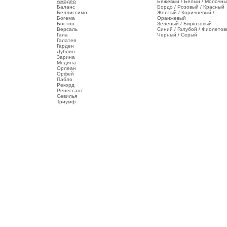
Амадео
Бежевый / Белый / Молочн
Баланс
Бордо / Розовый / Красный
Беллиссимо
Желтый / Коричневый /
Богема
Оранжевый
Бостон
Зелёный / Бирюзовый
Версаль
Синий / Голубой / Фиолето
Гала
Черный / Серый
Галатея
Гарден
Дублин
Зарина
Медина
Орлеан
Орфей
Пабло
Рекорд
Ренессанс
Севилья
Триумф