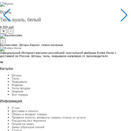
Вуаль
Тюль вуаль, белый
9 200 руб.
✕
‹
›
Беллиссимо. Шторы бархат, темно-зеленые
Официальный Интернет-магазин российской текстильной фабрики Evrika Home c
доставкой по России. Шторы, тюль, покрывала напрямую от производителя
Каталог
Шторы
Тюль
Покрывала
Коврики
Хиты продаж
Новинки
Все товары
Информация
О нас
Доставка и оплата
Обмен и возврат товара
Правила оплаты, возврата товара, отказа от услуги
Рассрочка без переплат
Пошив на заказ
Заказ образцов тканей
Статьи