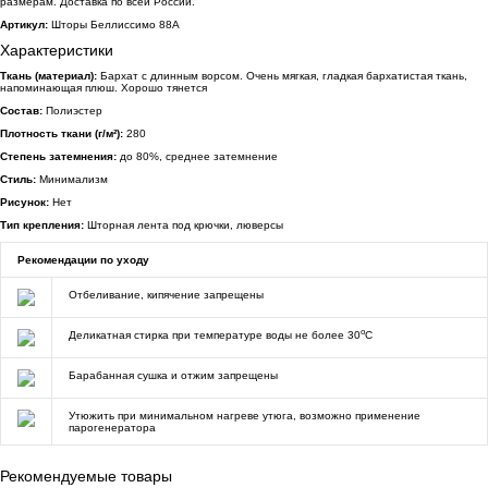
размерам. Доставка по всей России.
Артикул:
Шторы Беллиссимо 88А
Характеристики
Ткань (материал):
Бархат с длинным ворсом. Очень мягкая, гладкая бархатистая ткань,
напоминающая плюш. Хорошо тянется
Состав:
Полиэстер
Плотность ткани (г/м²):
280
Степень затемнения:
до 80%, среднее затемнение
Стиль:
Минимализм
Рисунок:
Нет
Тип крепления:
Шторная лента под крючки, люверсы
Рекомендации по уходу
Отбеливание, кипячение запрещены
o
Деликатная стирка при температуре воды не более 30
C
Барабанная сушка и отжим запрещены
Утюжить при минимальном нагреве утюга, возможно применение
парогенератора
Рекомендуемые товары