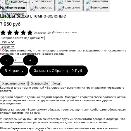
‹
›
Беллиссимо
Шторы бархат, темно-зеленые
7 950 руб.
Отзывов: 10
Написать отзыв
*
Обратите внимание, что оттенок цвета может меняться в зависимости от освещения в
помещении и цветопередачи Вашего экрана!
-
+
В Корзину
Заказать Образец - 0 Руб.
Характеристики
Отзывы (10)
Уход
Комплект штор темно-зеленый «Беллиссимо» выполнен из премиального портьерного
бархата.
Турецкий бархат с длинным гладким ворсом. Материал славится своей долговечностью,
хорошо сохраняет температуру в помещении, устойчив к зацепкам или другим
повреждениям.
Шторы занавески «Беллиссимо» обладают солнцезащитными свойствами,обеспечивая
блэкаут затемнение до 80%.
Универсальный дизайн легко сочетается с другими элементами декора в квартире, что
позволяет гармонично расположить шторы в доме, в гостиной или спальне .
Шторы бархатные изумрудные «Беллиссимо» изготавливаются на заказ по вашим