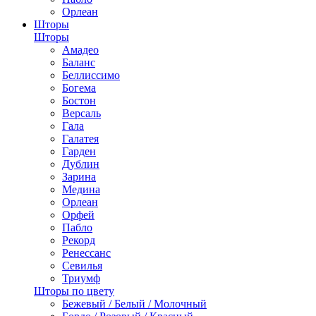
Орлеан
Шторы
Шторы
Амадео
Баланс
Беллиссимо
Богема
Бостон
Версаль
Гала
Галатея
Гарден
Дублин
Зарина
Медина
Орлеан
Орфей
Пабло
Рекорд
Ренессанс
Севилья
Триумф
Шторы по цвету
Бежевый / Белый / Молочный