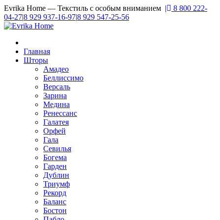
Evrika Home — Текстиль с особым вниманием |
8 800 222-
04-27
|
8 929 937-16-97
|
8 929 547-25-56
Главная
Шторы
Амадео
Беллиссимо
Версаль
Зарина
Медина
Ренессанс
Галатея
Орфей
Гала
Севилья
Богема
Гарден
Дублин
Триумф
Рекорд
Баланс
Бостон
Пабло