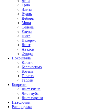
Лира
Трио
Элиза
Вуаль
Дебора
Мона
Селена
Елена
Ника
Палермо
Линт
Авалон
Фрида
Покрывала
Баланс
Беллиссимо
Богема
Галатея
Гарден
Коврики
Лист клена
Лист дуба
Лист сирени
Наволочки
Распродажа