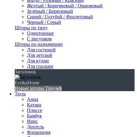
Бордо / Розовый / Красный
Желтый / Коричневый / Оранжевый
Зелёный / Бирюзовый
Синий / Голубой / Фиолетовый
Черный / Серый
Шторы по типу
Однотонные
С рисунком
Шторы по назначению
Для гостиной
Для детской
Для кухни
Для спальни
Заголовок
EvrikaHome
Новые шторы Триумф
Тюль
Анна
Катара
Плиссе
Бамбук
Ирис
Дентель
Флоренция