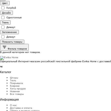
Цвет
Голубой
Дизайн
Однотонные
Ткань
Димаут
Затемнение
Димаут
Показать товары
Фильтр товаров
В данной категории нет товаров.
Официальный Интернет-магазин российской текстильной фабрики Evrika Home c доставкой
Каталог
Шторы
Тюль
Покрывала
Коврики
Хиты продаж
Новинки
Все товары
Информация
О нас
Доставка и оплата
Обмен и возврат товара