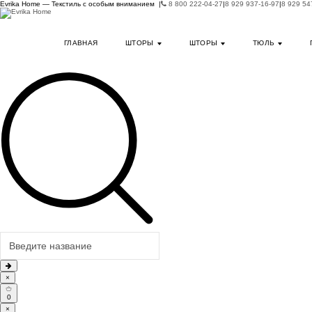
Evrika Home — Текстиль с особым вниманием |
8 800 222-04-27
|
8 929 937-16-97
|
8 929 54
ГЛАВНАЯ
ШТОРЫ
ШТОРЫ
ТЮЛЬ
×
0
×